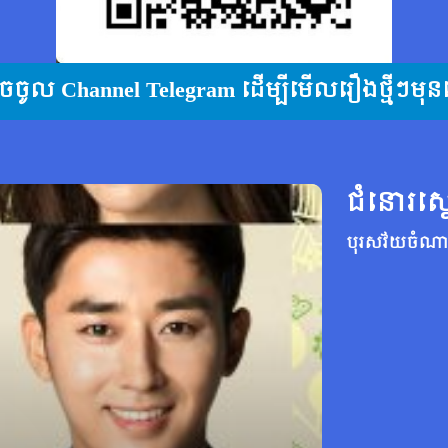
ុចចូល Channel Telegram ដើម្បីមើលរឿងថ្មីៗមុន
ជំនោរស្