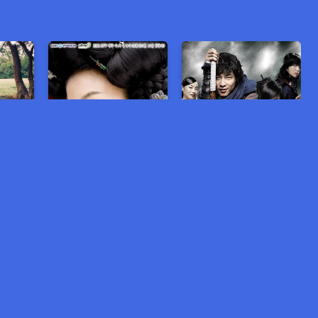
លាក់ស្នេហ៌ ក្បែរបេះដូងស្មោះ
វាសនាផ្កា ក្នុងពន្ធនាគារ
កំពូលបុរស ហុង ហ្គីល ដុង