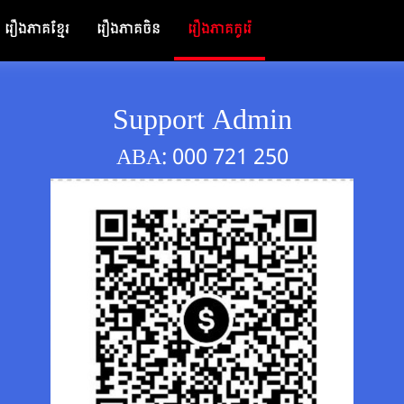
រឿងភាគខ្មែរ
រឿងភាគចិន
រឿងភាគកូរ៉េ
Support Admin
ABA: 000 721 250