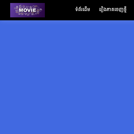
ទំព័រដើម
រឿងភាគចេញថ្មី