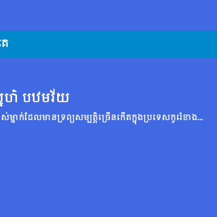
គេ
នេហ៌ បឋមវ័យ
បុរស​វ័យ​ចំណាស់​ម្នាក់​ដែល​មាន​ទ្រព្យ​សម្បត្តិ​ច្រើន​កើត​ក្នុង​ប្រទេស​កូរ៉េ​ខាង​ជើង ហើយ​មាន​ទ្រព្យ​សម្បត្តិ ១០០ លាន​ដុល្លារ​នៅ​កូរ៉េ​ខាង​ត្បូង​ដឹង​ថា​ពេល​វេលា​របស់​គាត់​ខ្លី​ណាស់។ ថ្ងៃមួយ គាត់ចៃដន្យបានដឹងថាគាត់មានកូនប្រុសម្នាក់ដែលគាត់មិនស្គាល់។ បុរសចំណាស់ម្នាក់នេះ ព្យាយាមតាមរកកូនប្រុសរបស់គាត់ ប៉ុន្តែដឹងថាគាត់ស្លាប់។ យ៉ាងណាក៏ដោយ បុរសចំណាស់ម្នាក់នេះ ដឹងភ្លាមៗថា កូនប្រុសរបស់គាត់មានកូនស្រីម្នាក់ ដែលបានរត់ចោលស្រុកពីកូរ៉េខាងជើង ហើយបច្ចុប្បន្នកំពុងរស់នៅក្នុងប្រទេសកូរ៉េខាងត្បូង។ ពេលនេះ បុរសចំណាស់កំពុងស្វែងរកកន្លែងលាក់ខ្លួនរបស់នាង ដើម្បីអោយនាងអាចទទួលមរតកទ្រព្យសម្បត្តិរបស់គាត់។ រឿងនេះនិយាយអំពីសមាជិកគ្រួសារដែលបាត់ខ្លួនជាយូរមកហើយ និងបុរសកូរ៉េខាងត្បូងម្នាក់ជាមួយនារីកូរ៉េខាងជើងដែលអាចស្វែងរកស្នេហាដោយការយកឈ្នះលើភាពខុសគ្នារបស់ពួកគេ។