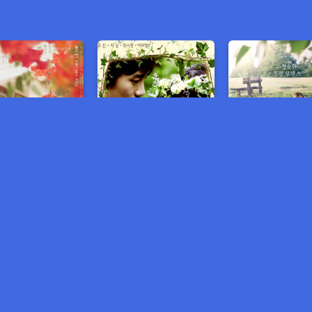
ប្រលោមលោក មានវិញ្ញាណ
សុបិន្តចាំអូន
មានលក់រឿង មួយរឿងពេញ 5$