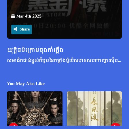
Mar 4th 2025
Share
យុត្តិធម៌ក្រោមចុងកាំភ្លើង
សមាជិក​ជាន់​ខ្ពស់​ពីរ​រូប​នៃ​កម្លាំង​ប៉ូលិស​បាន​សហការ​គ្នា​ស៊ើបអង្កេត​អំពើ​ពុករលួយ​ដែល​ពាក់ព័ន្ធ​នឹង​សមាជិក​សង្គម​កម្រិត​កំពូល​ជាច្រើន​ក្នុង​ទីក្រុង​ហុងកុង។ អធិការជាន់ខ្ពស់ Wai Jing Sheng និងប្រធានផ្នែកស៊ើបអង្កេតជាន់ខ្ពស់របស់ ICAC លោក Ho Wai Lin មិនមែនជាមិត្ត ឬសត្រូវនោះទេ ប៉ុន្តែត្រូវប្រើប្រាជ្ញា និងបញ្ញារបស់ពួកគេក្នុងការប្រណាំងប្រជែងនឹងពេលវេលាដើម្បីលាតត្រដាងការពិត។ នៅពេលដែលប្រាក់ភ្នាល់ត្រូវបានលើកឡើង លោក Jing Sheng កំពុងតែរត់នៅពេលគាត់ត្រូវបានជាប់គុកពីបទឧក្រិដ្ឋ ហើយឃាតករកំពុងក្តៅគគុកនៅលើផ្លូវរបស់គាត់…
You May Also Like