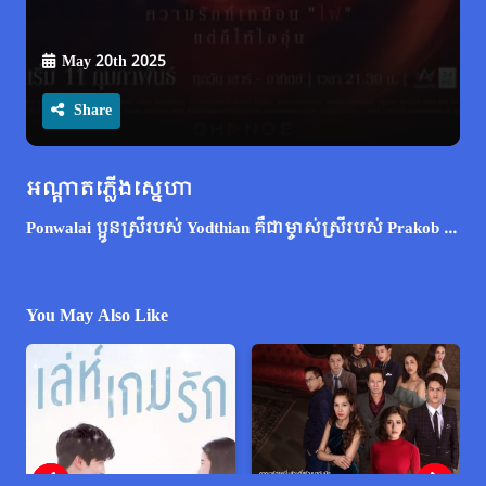
May 20th 2025
Share
អណ្តាតភ្លើងស្នេហា
Ponwalai ប្អូនស្រីរបស់ Yodthian គឺជាម្ចាស់ស្រីរបស់ Prakob ។ គាត់បានលះបង់លុយរបស់គាត់ និងខ្លួនគាត់ទៅនាង ប៉ុន្តែនាងមានបុរសផ្សេងរួចហើយ។ នៅពេលដែល Prakob ដឹង គាត់បានស្លាប់ដោយសារគាំងបេះដូង ហើយទុកទ្រព្យសម្បត្តិជាច្រើនរបស់គាត់ទៅឱ្យ Ponwalai ដែលជាហេតុធ្វើឱ្យកូនប្រុសរបស់គាត់ Noppharuj ខឹងសម្បារទាំងនាង និង Yodthian ។ Noppharuj ដេញតាមពួកគេដើម្បីសងសឹក ហើយ Yodthian ឱ្យគាត់ធ្វើអ្វីដែលគាត់ចង់ ព្រោះនាងមានអារម្មណ៍ថាមានកំហុសចំពោះទង្វើរបស់ប្អូនស្រី។
You May Also Like