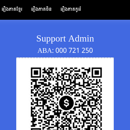
រឿងភាគខ្មែរ
រឿងភាគចិន
រឿងភាគកូរ៉េ
Support Admin
ABA: 000 721 250