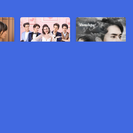
្ត
ក្រមុំផ្សងរកគូរ
ចិត្តប្រឹថពី