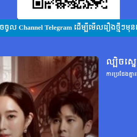
ុចចូល Channel Telegram ដើម្បីមើលរឿងថ្មីៗមុន
ល្បិចស្ន