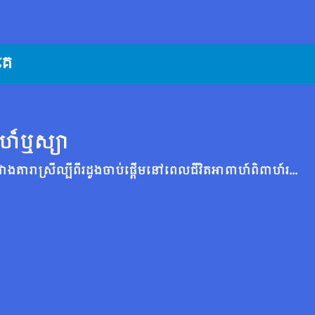
គេ
េហ៏ឬស្យា
ការ​ប្រជែង​គ្នា​រវាង​តារា​ស្រី​ល្បី​ពីរ​ដួង​ចាប់​ផ្ដើម​នៅ​ពេល​ជីវិត​អាពាហ៍ពិពាហ៍​របស់ Phatchanin ដែល​ហាក់​ដូច​ជា​ល្អ​ឥត​ខ្ចោះ​បាន​ក្លាយ​ទៅ​ជា​ថ្នាំ​ជូរ​ចត់។ Ingdao ស្វែងរកការសងសឹកក្នុងគោលបំណងបំផ្លាញជីវិតរបស់ Phatchanin ដោយសារការខឹងសម្បារចាស់។ ប៉ុន្តែហ្គេមនេះមិនពាក់ព័ន្ធតែពួកគេទេ - អ្នកជំនួញដែលមានមហិច្ឆតាជាមួយការសងសឹកផ្ទាល់ខ្លួនរបស់គាត់បានចូលទៅក្នុងកន្លែងកើតហេតុ ធ្វើឱ្យមានការរំជើបរំជួល និងធ្វើឱ្យមានភាពស្មុគស្មាញ រួមជាមួយនឹងក្មេងស្រីដែលធន់ទ្រាំនឹងការសងសឹកដែលនាងមិនបានបង្កឱ្យវង្វេង។ នៅ​ទី​បញ្ចប់ តើ​អ្នក​ណា​នឹង​ឈ្នះ​ល្បែង​បោក​ប្រាស់​នេះ?