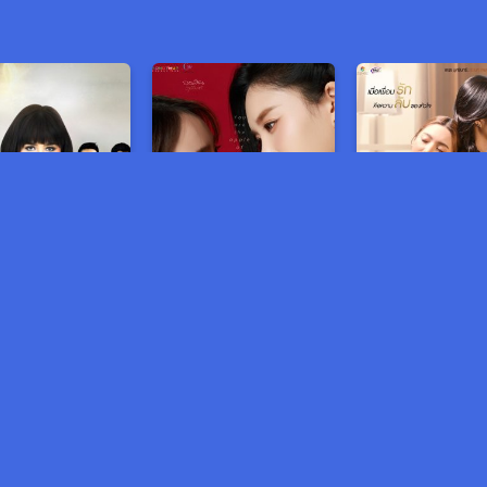
្សាច់ពណ៌ភ្លើង
ជួបស្នេហ៏ក្នុងសុបិន្ត
ស្នេហ៏ផ្ដើមពីមិត
មានលក់រឿង មួយរឿងពេញ 5$