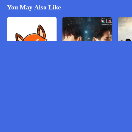
You May Also Like
បុប្ផាស្នេហ៏ទ្រនំមាស
ស្នេហ៏ក្នុងគ្រាប់ខ្សាច់
ខ