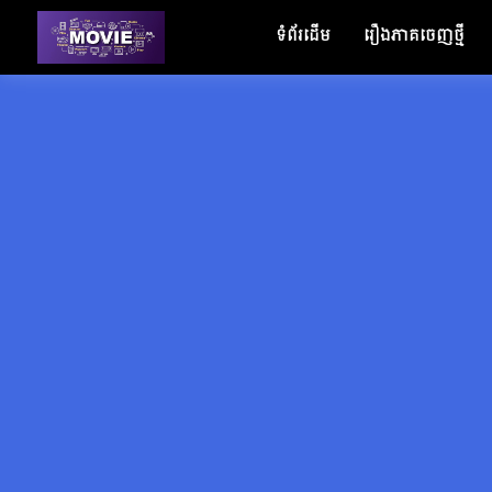
ទំព័រដើម
រឿងភាគចេញថ្មី