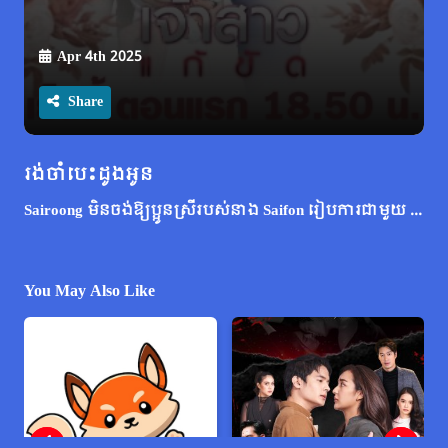
Apr 4th 2025
Share
រង់ចាំបេះដូងអូន
Sairoong មិនចង់ឱ្យប្អូនស្រីរបស់នាង Saifon រៀបការជាមួយ Thanupat ហើយបញ្ចុះបញ្ចូលនាងឱ្យរត់ចេញ។ ឥឡូវនេះ Sairoong កំពុងមានបញ្ហាធំ ខណៈដែលនាងត្រូវបានកំណត់ឱ្យធ្វើជាកូនក្រមុំជំនួស។ តើនាងនឹងធ្វើអ្វី?
You May Also Like