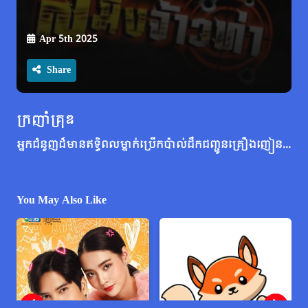
Apr 5th 2025
Share
ក្រញាំគ្រុឌ
អ្នកជំនួញដ៏មានឥទ្ធិពលម្នាក់ប្រើកប៉ាល់ដឹកជញ្ជូនគ្រឿងញៀន។ មន្ត្រីវ័យក្មេងម្នាក់ និងចារនារីម្នាក់ត្រូវធ្វើការលាក់បាំង ដើម្បីស្វែងរកភស្តុតាង និងចាប់ខ្លួនអ្នកជំនួញនោះ។ ពួកគេ​មិន​ចូល​ចិត្ត​គ្នា​ពី​ដំបូង​ឡើយ ប៉ុន្តែ​ទំនាក់ទំនង​របស់​ពួកគេ​បាន​ផ្លាស់ប្តូរ​ខណៈ​ពួកគេ​កំពុង​ធ្វើ​បេសកកម្ម។
You May Also Like