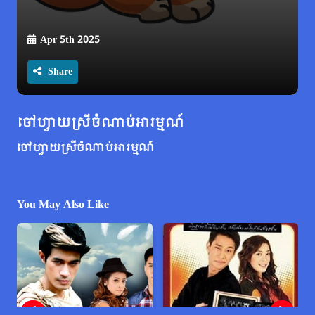
Apr 5th 2025
Share
ចៅហ្វាយស្រីចំណាប់អារម្មណ៍
ចៅហ្វាយស្រីចំណាប់អារម្មណ៍
You May Also Like