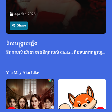
Apr 5th 2025
Share
ពិសបង្រ្កាបភ្លើង
ឪពុក​របស់ យ៉ាដា ចាប់​ឪពុក​របស់ Chakrit ពី​បទ​ឃាតកម្ម​រហូត​ឈាន​ដល់​ការ​ចាប់​ខ្លួន។ ជាច្រើនឆ្នាំក្រោយមក Chakrit ស្វែងរកការសងសឹកដោយការល្បួង និងបោះបង់ចោលប្អូនស្រីរបស់ Yada នៅថ្ងៃរៀបការរបស់ពួកគេ។ យ៉ាដា​ខឹង​សម្បា​ថា​នឹង​វាយ​គាត់​វិញ​។ នៅពេលដែល Yada និង Chakrit ប្រយុទ្ធគ្នា គម្រោងការរបស់ពួកគេត្រូវបានលាតត្រដាង ហើយកិច្ចខិតខំប្រឹងប្រែងរបស់បងប្អូនបង្កើតបានឈានដល់ការប៉ុនប៉ងសងសឹកដែលបរាជ័យជាបន្តបន្ទាប់។
You May Also Like