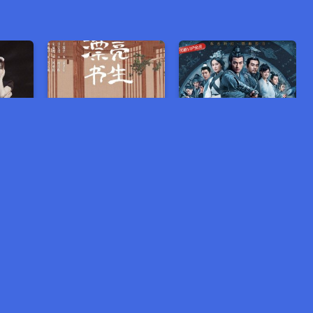
ប៉ូលិស
សំណាក់គុន អ្នកក្លាហាន
អ្នកក្លាហានកម្លាំងទេព