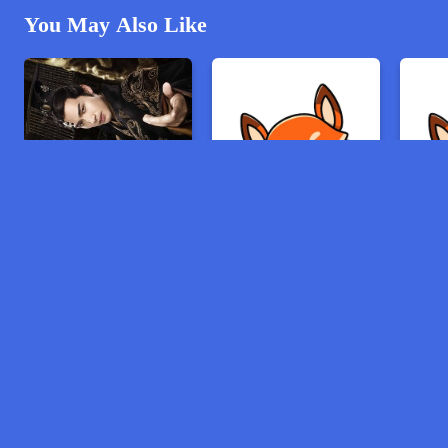
You May Also Like
វីរនារីប្រឡូកពិភពគុន
ក្រុមពិសេសបំបែកក្ដី
គ