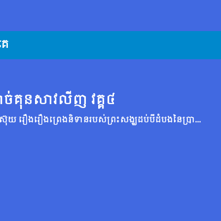
គេ
បាច់គុនសាវលីញ វគ្គ៤
នៅចុងរាជវង្សស៊ុយ រឿងរឿងព្រេងនិទានរបស់ព្រះសង្ឃដប់បីដំបងនៃប្រាសាទ Shaolin ដាក់ទោសអាក្រក់និងផ្សព្វផ្សាយល្អផ្សព្វផ្សាយតន្ត្រីព្រះពុទ្ធសាសនាដល់សត្វមានជីវិតទាំងអស់និងការពារពិភពលោកដោយសប្បុរសដោយសង្គ្រោះ Tang Li Shimin ។