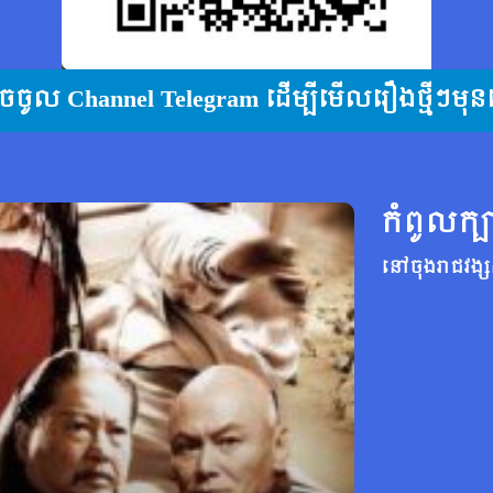
ុចចូល Channel Telegram ដើម្បីមើលរឿងថ្មីៗមុន
កំពូលក្