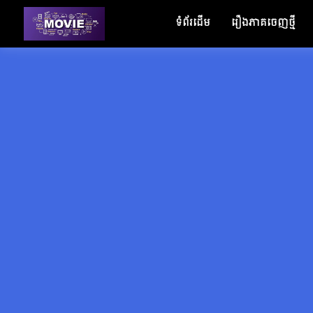
ទំព័រដើម
រឿងភាគចេញថ្មី