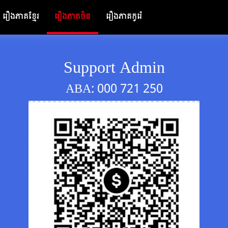
រឿងភាគខ្មែរ
រឿងភាគចិន
រឿងភាគកូរ៉េ
Support Admin
ABA: 000 721 250