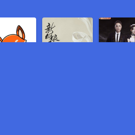
ំនុំស្នេហ៌បុប្ផា
និស្ស័យស្នេហ៍ពស់ស
ឧក្រិដ្ឋជនក្នុងជួរ
មានលក់រឿង មួយរឿងពេញ 5$