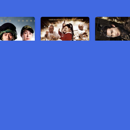
្លួនដើម្បីជាតិ វគ្គ២
កំពូលក្បាច់គុនសាវលីញ វគ្គ៤
វីរនារីប្រឡូកពិ
មានលក់រឿង មួយរឿងពេញ 5$