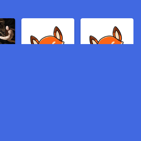
ភពគុន
ក្រុមពិសេសបំបែកក្ដី
គំនុំស្នេហ៌បុប្ផា