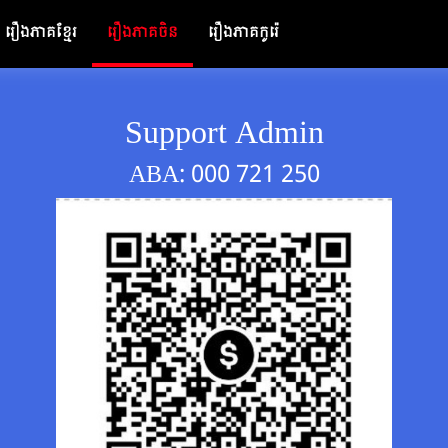
រឿងភាគខ្មែរ
រឿងភាគចិន
រឿងភាគកូរ៉េ
Support Admin
ABA: 000 721 250