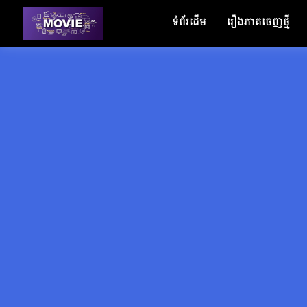
ទំព័រដើម
រឿងភាគចេញថ្មី