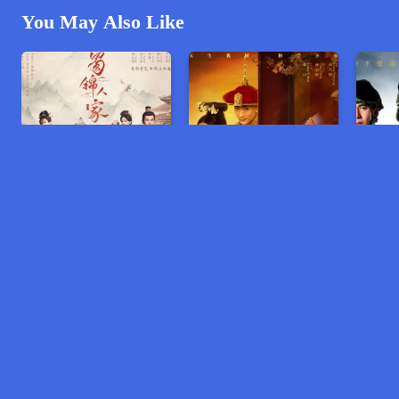
You May Also Like
អាថ៍កំបាំងសូត្រក្រហម
អាមាត្យកំពូលល្បិច
ត្រៀមខ