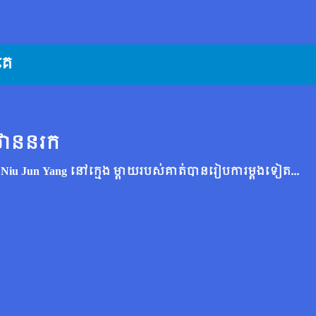
គេ
 ឋាននរក
នៅពេលដែល Niu Jun Yang នៅក្មេង ម្តាយរបស់គាត់បានរៀបការម្តងទៀតនៅក្នុង Ma's ។ ទោះ​ជា​យ៉ាង​ណា គាត់​មិន​មាន​នាម​ត្រកូល​របស់​ឪពុក​ចុង​ទេ។ បងប្អូនជីដូនមួយរបស់គាត់ឈ្មោះ Ma Ru Yin មិនពេញចិត្តដែល Jun Yang ជាអ្នកក្រៅផ្ទះអាចជាអ្នកដឹកជញ្ជូនឥតគិតថ្លៃនៅក្នុងផ្ទះ។ នេះគឺដោយសារតែបន្ទាប់ពីជីតារបស់ Ru Yin បានទទួលមរណភាព ឪពុកចុងរបស់ Jun Yang ទទួលបានរោងចក្រគុយទាវ ខណៈដែលឪពុករបស់នាងទទួលតែតូបគុយទាវតូចមួយប៉ុណ្ណោះ។ Ru Yin តូចចិត្តដែលជីតារបស់នាងមិនបានបែងចែកទ្រព្យសម្បត្តិរបស់គាត់ឱ្យស្មើគ្នា ដូច្នេះហើយ នាងតែងតែរើសយក Jun Yang។