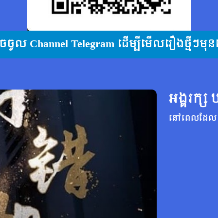
ុចចូល Channel Telegram ដើម្បីមើលរឿងថ្មីៗមុន
អង្គរក្ស