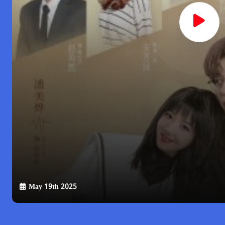
May 19th 2025