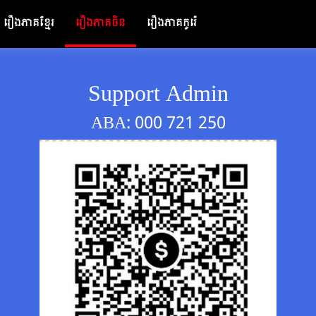
រឿងភាគខ្មែរ
រឿងភាគចិន
រឿងភាគកូរ៉េ
Support Admin
ABA: 000 721 250