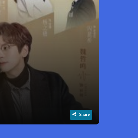
Share