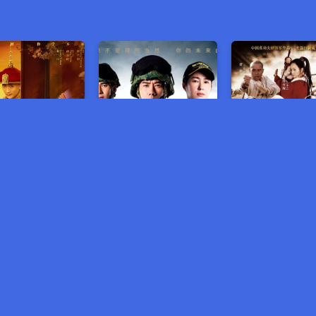
ាត្យកំពូលល្បិច
ត្រៀមខ្លួនដើម្បីជាតិ វគ្គ២
មានលក់រឿង មួយរឿងពេញ 5$