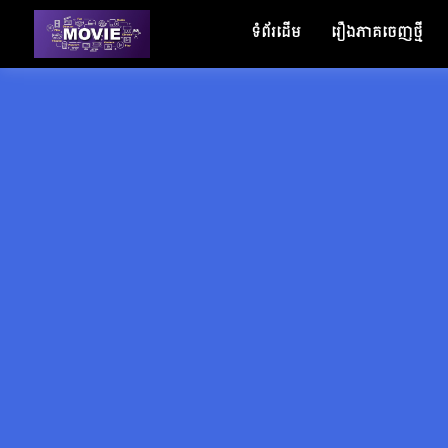
ទំព័រដើម
រឿងភាគចេញថ្មី