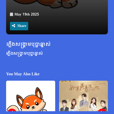
May 19th 2025
Share
ភ្លើងសង្គ្រាមបុប្ផាឆ្នាស់
ភ្លើងសង្គ្រាមបុប្ផាឆ្នាស់
You May Also Like